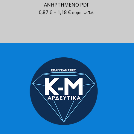
ΑΝΗΡΤΗΜΕΝΟ PDF
0,87
€
–
1,18
€
συμπ. Φ.Π.Α.