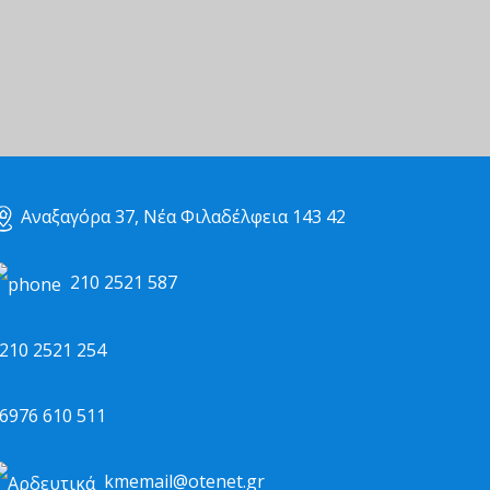
Αναξαγόρα 37, Νέα Φιλαδέλφεια 143 42
210 2521 587
10 2521 254
976 610 511
kmemail@otenet.gr