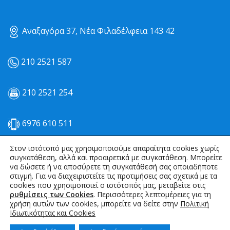
Αναξαγόρα 37, Νέα Φιλαδέλφεια 143 42
210 2521 587
210 2521 254
6976 610 511
Στον ιστότοπό μας χρησιμοποιούμε απαραίτητα cookies χωρίς
kmemail@otenet.gr
συγκατάθεση, αλλά και προαιρετικά με συγκατάθεση. Μπορείτε
να δώσετε ή να αποσύρετε τη συγκατάθεσή σας οποιαδήποτε
στιγμή. Για να διαχειριστείτε τις προτιμήσεις σας σχετικά με τα
info@kmirrigation.com
cookies που χρησιμοποιεί ο ιστότοπός μας, μεταβείτε στις
ρυθμίσεις των Cookies
. Περισσότερες λεπτομέρειες για τη
χρήση αυτών των cookies, μπορείτε να δείτε στην
Πολιτική
Ιδιωτικότητας και Cookies
kmirrigation ΚΜ ΑΡΔΕΥΤΙΚΑ