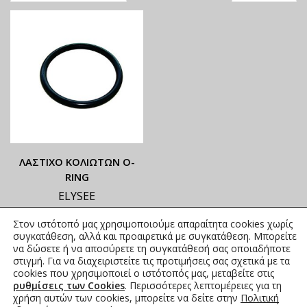
ΛΑΣΤΙΧΟ ΚΟΛΙΩΤΩΝ Ο-
RING
ELYSEE
ΟΙ ΤΡΕΧΟΥΣΕΣ ΤΙΜΕΣ
Στον ιστότοπό μας χρησιμοποιούμε απαραίτητα cookies χωρίς
ΑΝΑΓΡΑΦΟΝΤΑΙ ΣΤΟ
συγκατάθεση, αλλά και προαιρετικά με συγκατάθεση. Μπορείτε
ΑΝΗΡΤΗΜΕΝΟ PDF
να δώσετε ή να αποσύρετε τη συγκατάθεσή σας οποιαδήποτε
στιγμή. Για να διαχειριστείτε τις προτιμήσεις σας σχετικά με τα
0,35
€
–
3,56
€
συμπ. Φ.Π.Α.
cookies που χρησιμοποιεί ο ιστότοπός μας, μεταβείτε στις
ρυθμίσεις των Cookies
. Περισσότερες λεπτομέρειες για τη
χρήση αυτών των cookies, μπορείτε να δείτε στην
Πολιτική