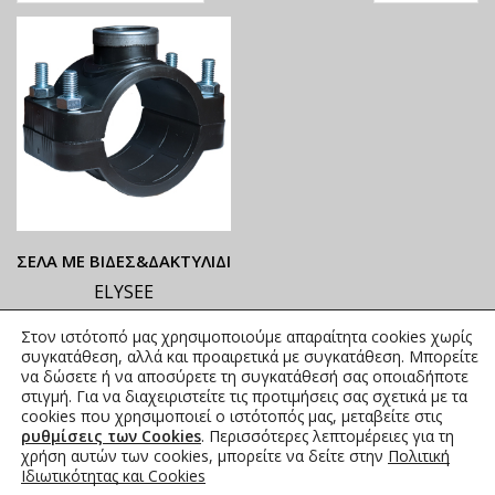
ΣΕΛΑ ΜΕ ΒΙΔΕΣ&ΔΑΚΤΥΛΙΔΙ
ELYSEE
ΟΙ ΤΡΕΧΟΥΣΕΣ ΤΙΜΕΣ
Στον ιστότοπό μας χρησιμοποιούμε απαραίτητα cookies χωρίς
ΑΝΑΓΡΑΦΟΝΤΑΙ ΣΤΟ
συγκατάθεση, αλλά και προαιρετικά με συγκατάθεση. Μπορείτε
ΑΝΗΡΤΗΜΕΝΟ PDF
να δώσετε ή να αποσύρετε τη συγκατάθεσή σας οποιαδήποτε
στιγμή. Για να διαχειριστείτε τις προτιμήσεις σας σχετικά με τα
2,55
€
–
49,91
€
συμπ. Φ.Π.Α.
cookies που χρησιμοποιεί ο ιστότοπός μας, μεταβείτε στις
ρυθμίσεις των Cookies
. Περισσότερες λεπτομέρειες για τη
χρήση αυτών των cookies, μπορείτε να δείτε στην
Πολιτική
Ιδιωτικότητας και Cookies