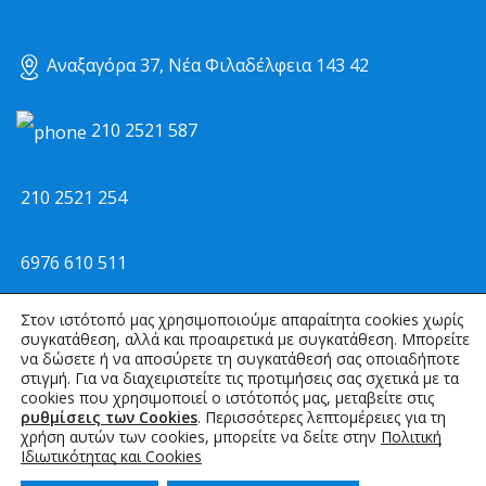
Αναξαγόρα 37, Νέα Φιλαδέλφεια 143 42
210 2521 587
210 2521 254
6976 610 511
Στον ιστότοπό μας χρησιμοποιούμε απαραίτητα cookies χωρίς
kmemail@otenet.gr
συγκατάθεση, αλλά και προαιρετικά με συγκατάθεση. Μπορείτε
να δώσετε ή να αποσύρετε τη συγκατάθεσή σας οποιαδήποτε
στιγμή. Για να διαχειριστείτε τις προτιμήσεις σας σχετικά με τα
info@kmirrigation.com
cookies που χρησιμοποιεί ο ιστότοπός μας, μεταβείτε στις
ρυθμίσεις των Cookies
. Περισσότερες λεπτομέρειες για τη
χρήση αυτών των cookies, μπορείτε να δείτε στην
Πολιτική
Ιδιωτικότητας και Cookies
kmirrigation ΚΜ ΑΡΔΕΥΤΙΚΑ