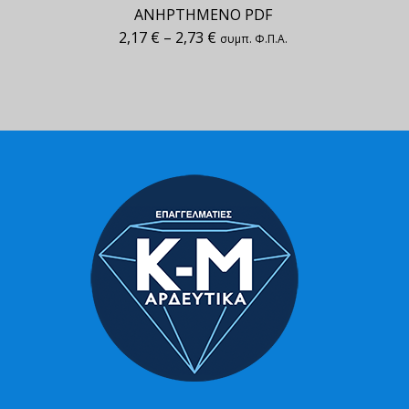
ΑΝΗΡΤΗΜΕΝΟ PDF
2,17
€
–
2,73
€
συμπ. Φ.Π.Α.