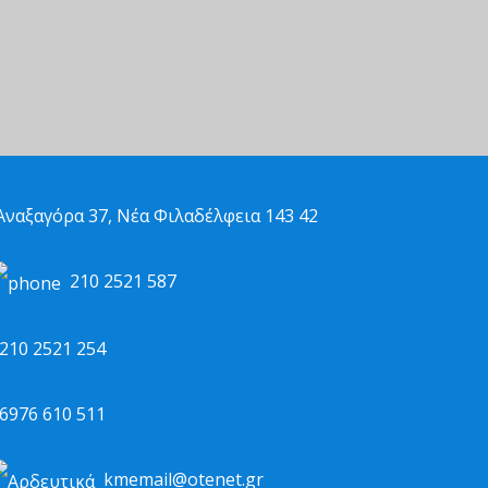
ναξαγόρα 37, Νέα Φιλαδέλφεια 143 42
210 2521 587
10 2521 254
976 610 511
kmemail@otenet.gr