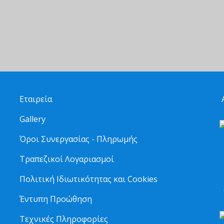
Εταιρεία
Α
Gallery
Όροι Συνεργασίας - Πληρωμής
Τραπεζικοί Λογαριασμοί
2
Πολιτική Ιδιωτικότητας και Cookies
6
Έντυπη Προώθηση
Τεχνικές Πληροφορίες