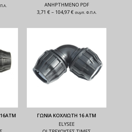
ΑΝΗΡΤΗΜΕΝΟ PDF
Π.Α.
3,71
€
–
104,97
€
συμπ. Φ.Π.Α.
 16ΑΤΜ
ΓΩΝΙΑ ΚΟΧΛΙΩΤΗ 16 ΑΤΜ
ELYSEE
Σ
ΟΙ ΤΡΕΧΟΥΣΕΣ ΤΙΜΕΣ