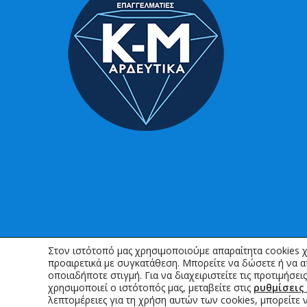
Στον ιστότοπό μας χρησιμοποιούμε απαραίτητα cookies χ
προαιρετικά με συγκατάθεση. Μπορείτε να δώσετε ή να 
οποιαδήποτε στιγμή. Για να διαχειριστείτε τις προτιμήσει
χρησιμοποιεί ο ιστότοπός μας, μεταβείτε στις
ρυθμίσεις 
λεπτομέρειες για τη χρήση αυτών των cookies, μπορείτε 
© 2015-2025 K-M Irrigation | Powered by idcs