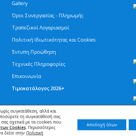
Gallery
Όροι Συνεργασίας - Πληρωμής
Τραπεζικοί Λογαριασμοί
2
Πολιτική Ιδιωτικότητας και Cookies
6
Έντυπη Προώθηση
Τεχνικές Πληροφορίες
Επικοινωνία
Τιμοκατάλογος 2026+
ωρίς συγκατάθεση, αλλά και
αποσύρετε τη συγκατάθεσή σας
ς σας σχετικά με τα cookies που
Αποδοχή όλων
των Cookies
. Περισσότερες
να δείτε στην
Πολιτική