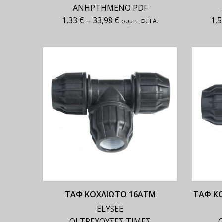
ΑΝΗΡΤΗΜΕΝΟ PDF
1,33
€
–
33,98
€
1,
συμπ. Φ.Π.Α.
ΤΑΦ ΚΟΧΛΙΩΤΟ 16ΑΤΜ
ΤΑΦ Κ
ELYSEE
ΟΙ ΤΡΕΧΟΥΣΕΣ ΤΙΜΕΣ