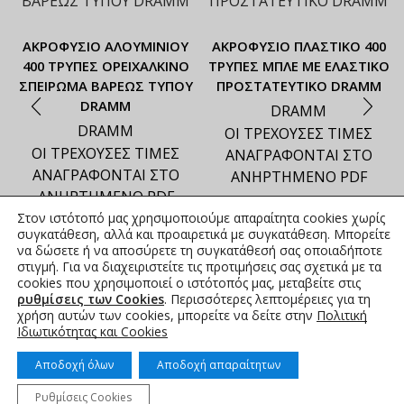
ΑΚΡΟΦΥΣΙΟ ΑΛΟΥΜΙΝΙΟΥ
ΑΚΡΟΦΥΣΙΟ ΠΛΑΣΤΙΚΟ 400
400 ΤΡΥΠΕΣ ΟΡΕΙΧΑΛΚΙΝΟ
ΤΡΥΠΕΣ ΜΠΛΕ ΜΕ ΕΛΑΣΤΙΚΟ
ΣΠΕΙΡΩΜΑ ΒΑΡΕΩΣ ΤΥΠΟΥ
ΠΡΟΣΤΑΤΕΥΤΙΚΟ DRAMM
DRAMM
DRAMM
DRAMM
ΟΙ ΤΡΕΧΟΥΣΕΣ ΤΙΜΕΣ
ΟΙ ΤΡΕΧΟΥΣΕΣ ΤΙΜΕΣ
ΑΝΑΓΡΑΦΟΝΤΑΙ ΣΤΟ
ΑΝΑΓΡΑΦΟΝΤΑΙ ΣΤΟ
ΑΝΗΡΤΗΜΕΝΟ PDF
ΑΝΗΡΤΗΜΕΝΟ PDF
Στον ιστότοπό μας χρησιμοποιούμε απαραίτητα cookies χωρίς
συγκατάθεση, αλλά και προαιρετικά με συγκατάθεση. Μπορείτε
να δώσετε ή να αποσύρετε τη συγκατάθεσή σας οποιαδήποτε
στιγμή. Για να διαχειριστείτε τις προτιμήσεις σας σχετικά με τα
cookies που χρησιμοποιεί ο ιστότοπός μας, μεταβείτε στις
ρυθμίσεις των Cookies
. Περισσότερες λεπτομέρειες για τη
χρήση αυτών των cookies, μπορείτε να δείτε στην
Πολιτική
Ιδιωτικότητας και Cookies
Αποδοχή όλων
Αποδοχή απαραίτητων
Ρυθμίσεις Cookies
© 2015-2025 K-M Irrigation | Powered by idcs