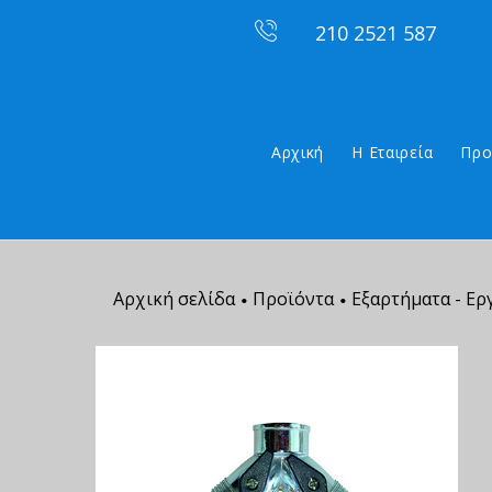
210 2521 587
Αρχική
Η Εταιρεία
Προ
Αρχική σελίδα
Προϊόντα
Εξαρτήματα - Ερ
•
•