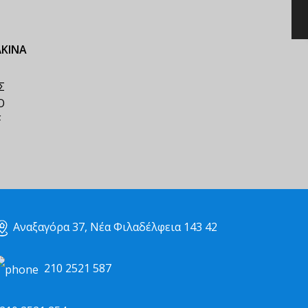
ΛΚΙΝΑ
Σ
Ο
F
Αναξαγόρα 37, Νέα Φιλαδέλφεια 143 42
210 2521 587