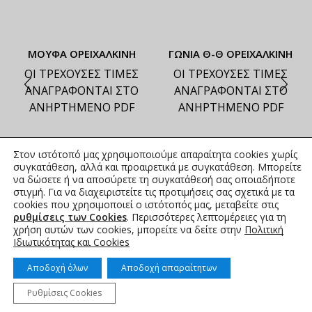
ΜΟΥΦΑ ΟΡΕΙΧΑΛΚΙΝΗ
ΓΩΝΙΑ Θ-Θ ΟΡΕΙΧΑΛΚΙΝΗ
ΟΙ ΤΡΕΧΟΥΣΕΣ ΤΙΜΕΣ
ΟΙ ΤΡΕΧΟΥΣΕΣ ΤΙΜΕΣ
ΑΝΑΓΡΑΦΟΝΤΑΙ ΣΤΟ
ΑΝΑΓΡΑΦΟΝΤΑΙ ΣΤΟ
ΑΝΗΡΤΗΜΕΝΟ PDF
ΑΝΗΡΤΗΜΕΝΟ PDF
Στον ιστότοπό μας χρησιμοποιούμε απαραίτητα cookies χωρίς
συγκατάθεση, αλλά και προαιρετικά με συγκατάθεση. Μπορείτε
να δώσετε ή να αποσύρετε τη συγκατάθεσή σας οποιαδήποτε
στιγμή. Για να διαχειριστείτε τις προτιμήσεις σας σχετικά με τα
cookies που χρησιμοποιεί ο ιστότοπός μας, μεταβείτε στις
ρυθμίσεις των Cookies
. Περισσότερες λεπτομέρειες για τη
χρήση αυτών των cookies, μπορείτε να δείτε στην
Πολιτική
Ιδιωτικότητας και Cookies
Αποδοχή όλων
Αποδοχή απαραίτητων
Ρυθμίσεις Cookies
© 2015-2025 K-M Irrigation | Powered by idcs
Αρχική
Προϊοντα
Επικοινωνία