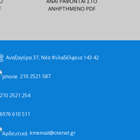
Ο
ΑΝΑΓΡΑΦΟΝΤΑΙ ΣΤΟ
F
ΑΝΗΡΤΗΜΕΝΟ PDF
Αναξαγόρα 37, Νέα Φιλαδέλφεια 143 42
210 2521 587
10 2521 254
976 610 511
kmemail@otenet.gr