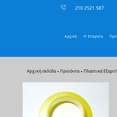
210 2521 587
Αρχική
Η Εταιρεία
Προ
Αρχική σελίδα
Προϊόντα
Πλαστικά Εξαρτ
•
•