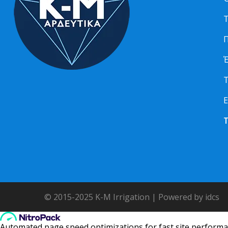
Τ
Π
Τ
Ε
© 2015-2025 K-M Irrigation | Powered by idcs