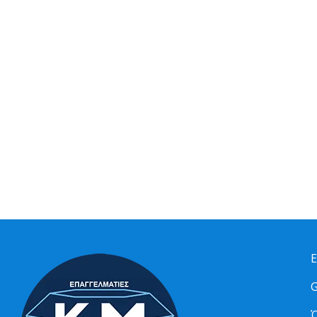
Ε
G
Ό