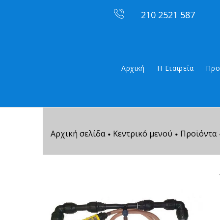
210 2521 587
Αρχική
Η Εταιρεία
Προ
Αρχική σελίδα
Κεντρικό μενού
Προϊόντα
•
•