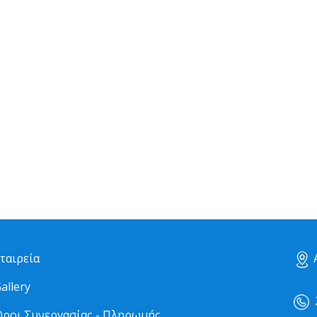
ταιρεία
Α
allery
2
ροι Συνεργασίας - Πληρωμής