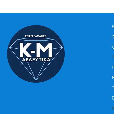
Ε
G
Ό
Τ
Π
Τ
Ε