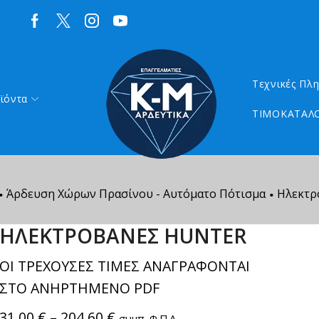
Τεχνικές Πλ
ϊόντα
ΤΙΜΟΚΑΤΑΛΟ
Άρδευση Χώρων Πρασίνου - Αυτόματο Πότισμα
Ηλεκτρ
•
•
ΗΛΕΚΤΡΟΒΑΝΕΣ HUNTER
ΟΙ ΤΡΕΧΟΥΣΕΣ ΤΙΜΕΣ ΑΝΑΓΡΑΦΟΝΤΑΙ
ΣΤΟ ΑΝΗΡΤΗΜΕΝΟ PDF
31,00
€
–
204,60
€
συμπ. Φ.Π.Α.