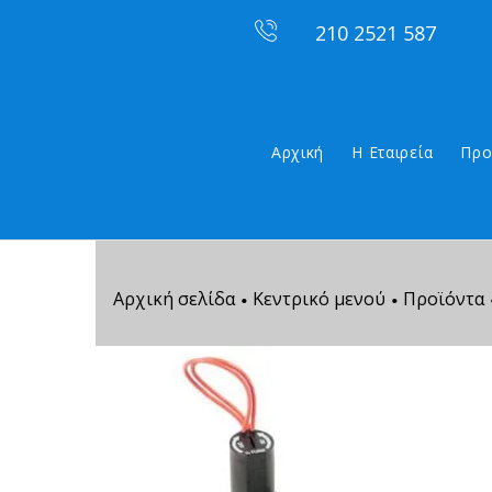
210 2521 587
Αρχική
Η Εταιρεία
Προ
Αρχική σελίδα
Κεντρικό μενού
Προϊόντα
•
•