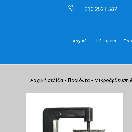
210 2521 587
Αρχική
Η Εταιρεία
Προ
Αρχική σελίδα
Προϊόντα
Μικροάρδευση &
•
•