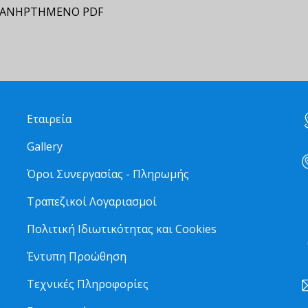
ΑΝΗΡΤΗΜΕΝΟ PDF
Εταιρεία
Gallery
Όροι Συνεργασίας - Πληρωμής
Τραπεζικοί Λογαριασμοί
2
Πολιτική Ιδιωτικότητας και Cookies
6
Έντυπη Προώθηση
Τεχνικές Πληροφορίες