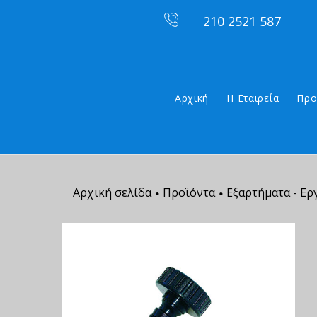
210 2521 587
Αρχική
Η Εταιρεία
Προ
Αρχική σελίδα
Προϊόντα
Εξαρτήματα - Ερ
•
•