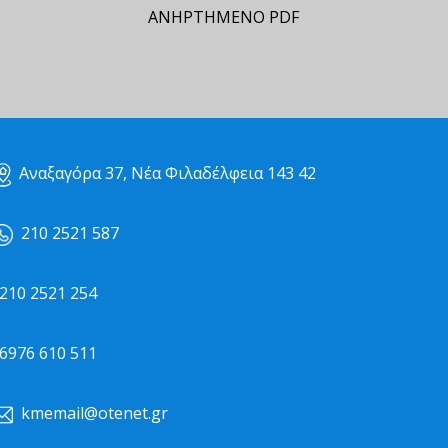
ΑΝΗΡΤΗΜΕΝΟ PDF
Αναξαγόρα 37, Νέα Φιλαδέλφεια 143 42
210 2521 587
10 2521 254
976 610 511
kmemail@otenet.gr