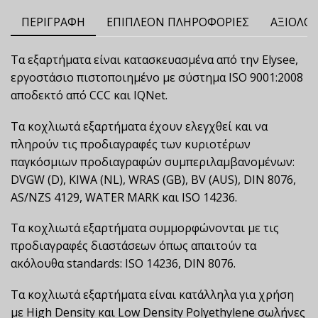
ΠΕΡΙΓΡΑΦΉ
ΕΠΙΠΛΈΟΝ ΠΛΗΡΟΦΟΡΊΕΣ
ΑΞΙΟΛΟΓ
Τα εξαρτήματα είναι κατασκευασμένα από την Elysee,
εργοστάσιο πιστοποιημένο με σύστημα ISO 9001:2008
αποδεκτό από CCC και IQNet.
Τα κοχλιωτά εξαρτήματα έχουν ελεγχθεί και να
πληρούν τις προδιαγραφές των κυριοτέρων
παγκόσμιων προδιαγραφών συμπεριλαμβανομένων:
DVGW (D), KIWA (NL), WRAS (GB), BV (AUS), DIN 8076,
AS/NZS 4129, WATER MARK και ISO 14236.
Τα κοχλιωτά εξαρτήματα συμμορφώνονται με τις
προδιαγραφές διαστάσεων όπως απαιτούν τα
ακόλουθα standards: ISO 14236, DIN 8076.
Τα κοχλιωτά εξαρτήματα είναι κατάλληλα για χρήση
με High Density και Low Density Polyethylene σωλήνες