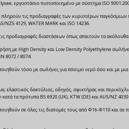
lysee, εργοστάσιο πιστοποιημένο με σύστημα ISO 9001:20
 να πληρούν τις προδιαγραφές των κυριοτέρων παγκόσμι
, AS/NZS 4129, WATER MARK και ISO 14236.
ς προδιαγραφές διαστάσεων όπως απαιτούν τα ακόλουθα st
ήση με High Density και Low Density Polyethylene σωλήνες 
N 8072 / 8074.
οιηθούν τόσο με σωλήνες για πόσιμο νερό όσο και με μια
, ελαστικός δακτύλιος, οδηγός, σφικτήρας και περικόχλ
 κατά τα πρότυπα BS 6920 (UK), KTW (DE) και AUS/NZ 4030 
ιηθούν σε όλες τις διατομές τους από Φ16-Φ110 και σε π