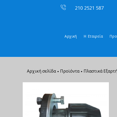
210 2521 587
Αρχική
Η Εταιρεία
Προ
Αρχική σελίδα
Προϊόντα
Πλαστικά Εξαρτ
•
•