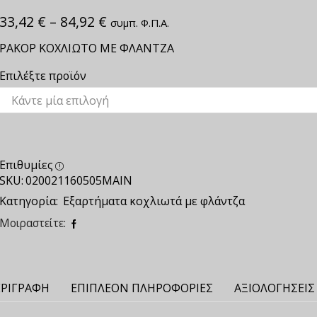
33,42
€
–
84,92
€
συμπ. Φ.Π.Α.
ΡΑΚΟΡ ΚΟΧΛΙΩΤΟ ΜΕ ΦΛΑΝΤΖΑ
Επιλέξτε προϊόν
Επιθυμίες
SKU:
020021160505ΜΑΙΝ
Κατηγορία:
Εξαρτήματα κοχλιωτά με φλάντζα
Μοιραστείτε:
ΡΙΓΡΑΦΉ
ΕΠΙΠΛΈΟΝ ΠΛΗΡΟΦΟΡΊΕΣ
ΑΞΙΟΛΟΓΉΣΕΙΣ 