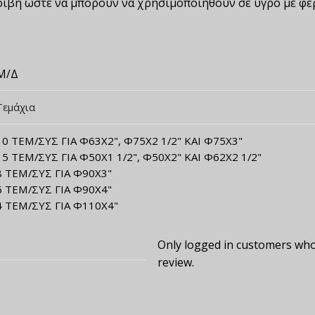
ιβή ώστε να μπορούν να χρησιμοποιηθούν σε υγρό με φερ
Μ/Δ
Τεμάχια
10 ΤΕΜ/ΣΥΣ ΓΙΑ Φ63Χ2", Φ75Χ2 1/2" ΚΑΙ Φ75Χ3"
15 ΤΕΜ/ΣΥΣ ΓΙΑ Φ50Χ1 1/2", Φ50Χ2" ΚΑΙ Φ62Χ2 1/2"
8 ΤΕΜ/ΣΥΣ ΓΙΑ Φ90Χ3"
6 ΤΕΜ/ΣΥΣ ΓΙΑ Φ90Χ4"
4 ΤΕΜ/ΣΥΣ ΓΙΑ Φ110Χ4"
Only logged in customers who
review.