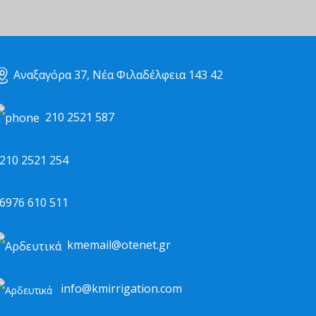
Αναξαγόρα 37, Νέα Φιλαδέλφεια 143 42
210 2521 587
10 2521 254
976 610 511
kmemail@otenet.gr
info@kmirrigation.com