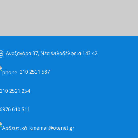
Αναξαγόρα 37, Νέα Φιλαδέλφεια 143 42
210 2521 587
10 2521 254
976 610 511
kmemail@otenet.gr