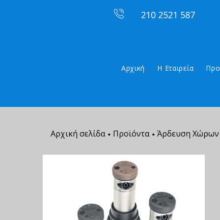
210 2521 587
Αρχική
Η Εταιρεία
Προ
Αρχική σελίδα
Προϊόντα
Άρδευση Χώρων 
•
•