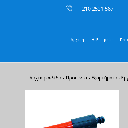
210 2521 587
Αρχική
Η Εταιρεία
Προ
Αρχική σελίδα
Προϊόντα
Εξαρτήματα - Ερ
•
•