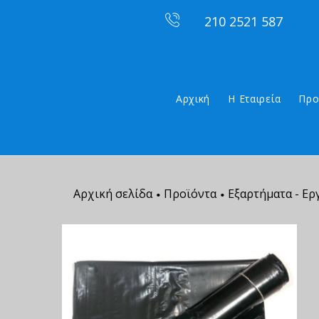
210 2521 587
Αρχική
Η Εταιρεία
Προ
Αρχική σελίδα
Προϊόντα
Εξαρτήματα - Ερ
•
•