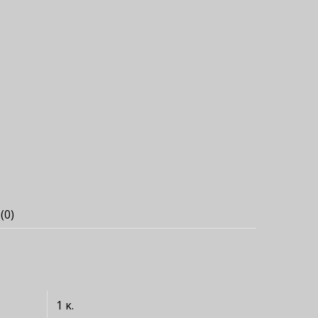
(0)
1 κ.