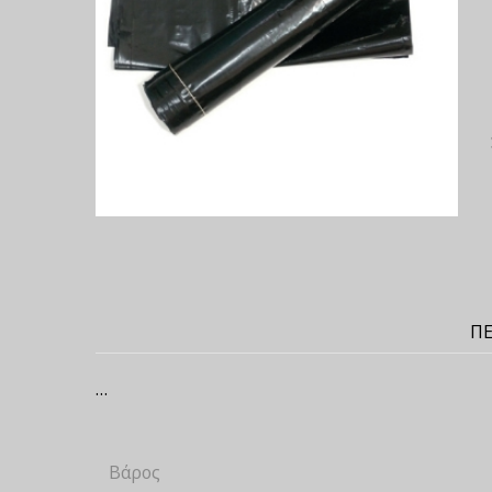
ΠΕ
…
Βάρος