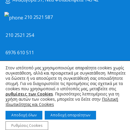
210 2521 587
210 2521 254
6976 610 511
Στον ιστότοπό μας χρησιμοποιούμε απαραίτητα cookies χωρίς
kmemail@otenet.gr
συγκατάθεση, αλλά και προαιρετικά με συγκατάθεση. Μπορείτε
να δώσετε ή να αποσύρετε τη συγκατάθεσή σας οποιαδήποτε
στιγμή. Για να διαχειριστείτε τις προτιμήσεις σας σχετικά με τα
info@kmirrigation.com
cookies που χρησιμοποιεί ο ιστότοπός μας, μεταβείτε στις
ρυθμίσεις των Cookies
. Περισσότερες λεπτομέρειες για τη
χρήση αυτών των cookies, μπορείτε να δείτε στην
Πολιτική
Ιδιωτικότητας και Cookies
kmirrigation ΚΜ ΑΡΔΕΥΤΙΚΑ
Αποδοχή όλων
Αποδοχή απαραίτητων
Ρυθμίσεις Cookies
© 2015-2025 K-M Irrigation | Powered by idcs
Αρχική
Προϊοντα
Επικοινωνία