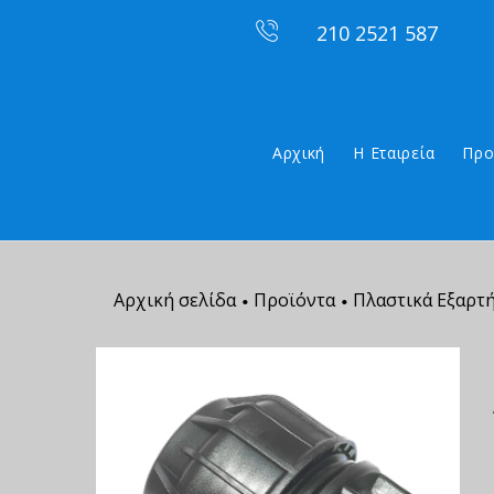
210 2521 587
Αρχική
Η Εταιρεία
Προ
Αρχική σελίδα
Προϊόντα
Πλαστικά Εξαρτ
•
•