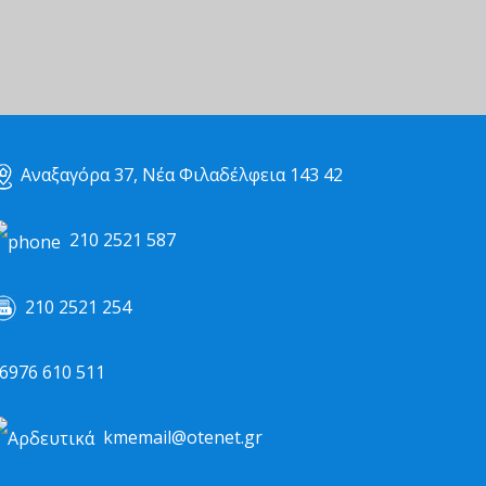
Αναξαγόρα 37, Νέα Φιλαδέλφεια 143 42
210 2521 587
210 2521 254
976 610 511
kmemail@otenet.gr