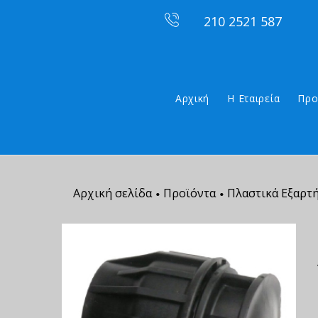
210 2521 587
Αρχική
Η Εταιρεία
Προ
Αρχική σελίδα
Προϊόντα
Πλαστικά Εξαρτ
•
•