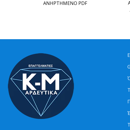
ΑΝΗΡΤΗΜΕΝΟ PDF
Ε
G
Ό
Τ
Π
Τ