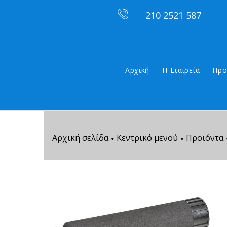
210 2521 587
Αρχική
Η Εταιρεία
Προ
Αρχική σελίδα
Κεντρικό μενού
Προϊόντα
•
•