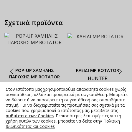
Σχετικά προϊόντα
ΡΟΡ-UP ΧΑΜΗΛΗΣ
ΚΛΕΙΔΙ ΜΡ ROTATOR
ΠΑΡΟΧΗΣ ΜΡ ROTATOR
HUNTER
HUNTER
ΟΙ ΤΡΕΧΟΥΣΕΣ ΤΙΜΕΣ
Στον ιστότοπό μας χρησιμοποιούμε απαραίτητα cookies χωρίς
ΟΙ ΤΡΕΧΟΥΣΕΣ ΤΙΜΕΣ
ΑΝΑΓΡΑΦΟΝΤΑΙ ΣΤΟ
συγκατάθεση, αλλά και προαιρετικά με συγκατάθεση. Μπορείτε
ΑΝΑΓΡΑΦΟΝΤΑΙ ΣΤΟ
ΑΝΗΡΤΗΜΕΝΟ PDF
να δώσετε ή να αποσύρετε τη συγκατάθεσή σας οποιαδήποτε
στιγμή. Για να διαχειριστείτε τις προτιμήσεις σας σχετικά με τα
ΑΝΗΡΤΗΜΕΝΟ PDF
cookies που χρησιμοποιεί ο ιστότοπός μας, μεταβείτε στις
ρυθμίσεις των Cookies
. Περισσότερες λεπτομέρειες για τη
χρήση αυτών των cookies, μπορείτε να δείτε στην
Πολιτική
Ιδιωτικότητας και Cookies