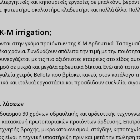
λλιεργητικές και κηπουρικές εργασίες σε μπαλκόνι, βεράντ
, φυτευτήρι, σκαλιστήρι, κλαδευτήρι και πολλά άλλα. Πολ
-M irrigation;
ται στην γκάμα προϊόντων της Κ-Μ Αρδευτικά. Τα ταχυσύν
α χρόνια. Συνδυάζουν απόλυτα την τιμή με την ποιότητα κ
ργάζεται με τις πιο αξιόπιστες εταιρείες στο είδος αυτό, H
ού σε μικρά και μεγάλα αρδευτικά δίκτυα. Ενώ από τα πιο
γαλεία χειρός Bellota που βρίσκει κανείς στον κατάλογο τ
ικά και ιταλικά εργοστάσια και προσδίδουν ευελιξία, σιγο
αι λύσεων
δυασμού 30 χρόνων υδραυλικής και αρδευτικής τεχνογνωσ
ν κατασκευή πρωτοποριακών προϊόντων άρδευσης. Επιπρό
εχνητής βροχής, μικροκαταιονισμού, στάγδην, κηποτεχνίας
 είναι η τεχνική υποστήριξη πριν και μετά την πώληση 