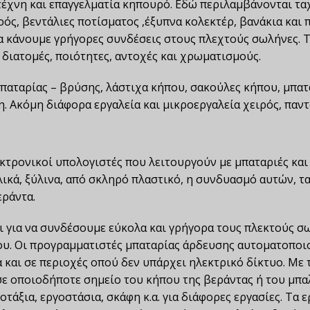
σιτέχνη και επαγγελματία κηπουρό. Εδώ περιλαμβάνονται 
ρός, βεντάλιες ποτίσματος ,έξυπνα κολεκτέρ, βανάκια και 
α κάνουμε γρήγορες συνδέσεις στους πλεχτούς σωλήνες. 
 διατομές, ποιότητες, αντοχές και χρωματισμούς.
παταρίας – βρύσης, λάστιχα κήπου, σακούλες κήπου, μπατ
 Ακόμη διάφορα εργαλεία και μικροεργαλεία χειρός, παντ
κτρονικοί υπολογιστές που λειτουργούν με μπαταριές και 
λικά, ξύλινα, από σκληρό πλαστικό, η συνδυασμό αυτών, τ
εράντα.
 για να συνδέσουμε εύκολα και γρήγορα τους πλεκτούς σ
ου. Οι προγραμματιστές μπαταρίας άρδευσης αυτοματοποι
λά και σε περιοχές οπού δεν υπάρχει ηλεκτρικό δίκτυο. 
 οποιοδήποτε σημείο του κήπου της βεράντας ή του μπαλ
τάξια, εργοστάσια, σκάφη κ.α. για διάφορες εργασίες. Τα 