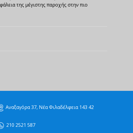
φάλεια της μέγιστης παροχής στην πιο
Αναξαγόρα 37, Νέα Φιλαδέλφεια 143 42
210 2521 587