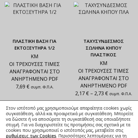
ΠΛΑΣΤΙΚΗ ΒΑΣΗ ΓΙΑ
ΤΑΧΥΣΥΝΔΕΣΜΟΣ
ΕΚΤΟΞΕΥΤΗΡΑ 1/2
ΣΩΛΗΝΑ ΚΗΠΟΥ
ΠΛΑΣΤΙΚΟΣ
ΚΜ
ΚΜ
ΟΙ ΤΡΕΧΟΥΣΕΣ ΤΙΜΕΣ
ΟΙ ΤΡΕΧΟΥΣΕΣ ΤΙΜΕΣ
ΑΝΑΓΡΑΦΟΝΤΑΙ ΣΤΟ
ΑΝΑΓΡΑΦΟΝΤΑΙ ΣΤΟ
ΑΝΗΡΤΗΜΕΝΟ PDF
ΑΝΗΡΤΗΜΕΝΟ PDF
7,69
€
συμπ. Φ.Π.Α.
2,17
€
–
2,73
€
συμπ. Φ.Π.Α.
Στον ιστότοπό μας χρησιμοποιούμε απαραίτητα cookies χωρίς
συγκατάθεση, αλλά και προαιρετικά με συγκατάθεση. Μπορείτε
να δώσετε ή να αποσύρετε τη συγκατάθεσή σας οποιαδήποτε
…
1
2
4
στιγμή. Για να διαχειριστείτε τις προτιμήσεις σας σχετικά με τα
cookies που χρησιμοποιεί ο ιστότοπός μας, μεταβείτε στις
ρυθμίσεις των Cookies
. Περισσότερες λεπτομέρειες για τη