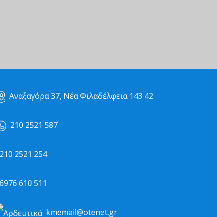
Αναξαγόρα 37, Νέα Φιλαδέλφεια 143 42
210 2521 587
10 2521 254
976 610 511
kmemail@otenet.gr