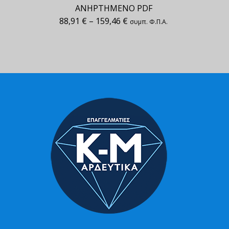
ΑΝΗΡΤΗΜΕΝΟ PDF
88,91
€
–
159,46
€
συμπ. Φ.Π.Α.