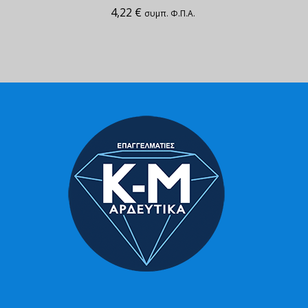
4,22
€
συμπ. Φ.Π.Α.