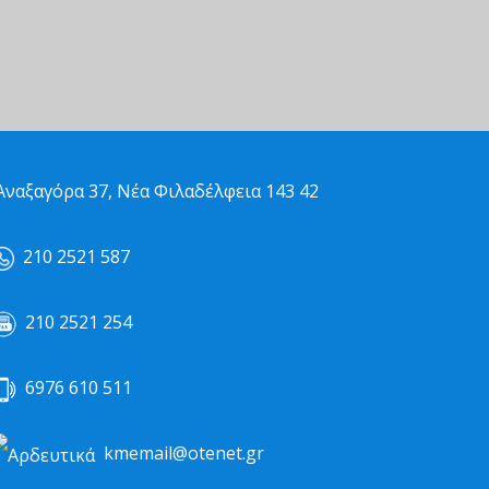
ναξαγόρα 37, Νέα Φιλαδέλφεια 143 42
210 2521 587
210 2521 254
6976 610 511
kmemail@otenet.gr