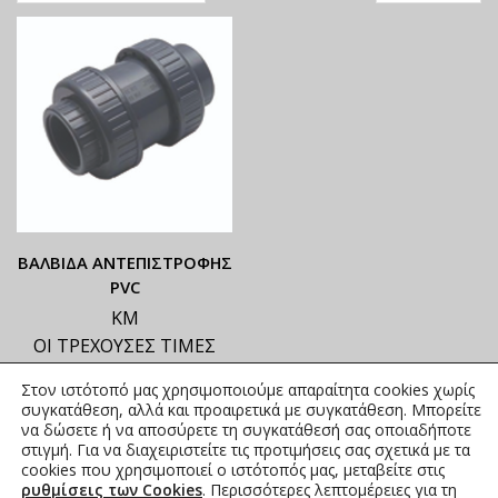
ΒΑΛΒΙΔΑ ΑΝΤΕΠΙΣΤΡΟΦΗΣ
PVC
ΚΜ
ΟΙ ΤΡΕΧΟΥΣΕΣ ΤΙΜΕΣ
ΑΝΑΓΡΑΦΟΝΤΑΙ ΣΤΟ
Στον ιστότοπό μας χρησιμοποιούμε απαραίτητα cookies χωρίς
ΑΝΗΡΤΗΜΕΝΟ PDF
συγκατάθεση, αλλά και προαιρετικά με συγκατάθεση. Μπορείτε
8,93
€
–
182,65
€
να δώσετε ή να αποσύρετε τη συγκατάθεσή σας οποιαδήποτε
συμπ.
στιγμή. Για να διαχειριστείτε τις προτιμήσεις σας σχετικά με τα
Φ.Π.Α.
cookies που χρησιμοποιεί ο ιστότοπός μας, μεταβείτε στις
ρυθμίσεις των Cookies
. Περισσότερες λεπτομέρειες για τη