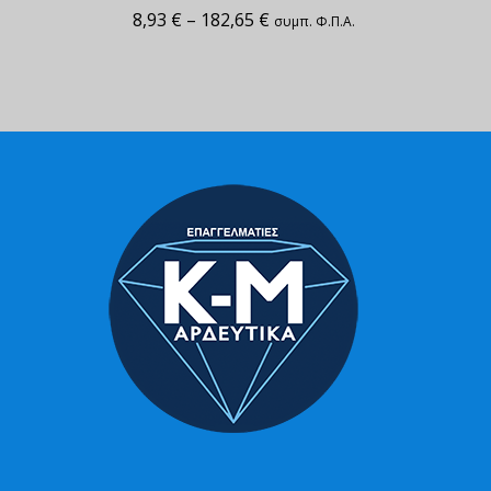
8,93
€
–
182,65
€
συμπ. Φ.Π.Α.