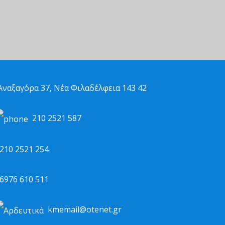
ναξαγόρα 37, Νέα Φιλαδέλφεια 143 42
210 2521 587
10 2521 254
976 610 511
kmemail@otenet.gr