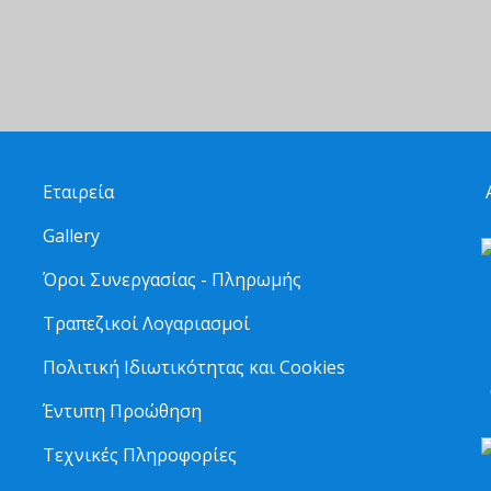
Εταιρεία
Α
Gallery
Όροι Συνεργασίας - Πληρωμής
Τραπεζικοί Λογαριασμοί
2
Πολιτική Ιδιωτικότητας και Cookies
6
Έντυπη Προώθηση
Τεχνικές Πληροφορίες