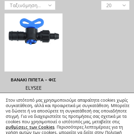
ΒΑΝΑΚΙ ΠΙΠΕΤΑ – ΦΙΣ
ELYSEE
ΟΙ ΤΡΕΧΟΥΣΕΣ ΤΙΜΕΣ
Στον ιστότοπό μας χρησιμοποιούμε απαραίτητα cookies χωρίς
ΑΝΑΓΡΑΦΟΝΤΑΙ ΣΤΟ
συγκατάθεση, αλλά και προαιρετικά με συγκατάθεση. Μπορείτε
ΑΝΗΡΤΗΜΕΝΟ PDF
να δώσετε ή να αποσύρετε τη συγκατάθεσή σας οποιαδήποτε
στιγμή. Για να διαχειριστείτε τις προτιμήσεις σας σχετικά με τα
0,83
€
–
1,41
€
συμπ. Φ.Π.Α.
cookies που χρησιμοποιεί ο ιστότοπός μας, μεταβείτε στις
ρυθμίσεις των Cookies
. Περισσότερες λεπτομέρειες για τη
χρήση αυτών των cookies, μπορείτε να δείτε στην
Πολιτική