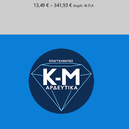
13,49
€
–
341,93
€
συμπ. Φ.Π.Α.