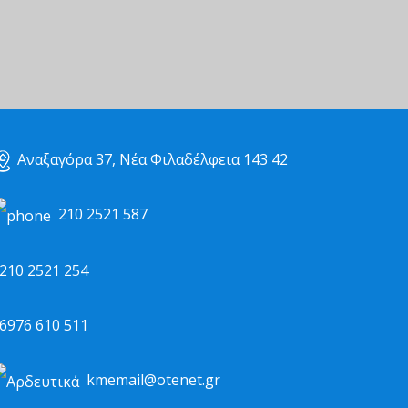
Αναξαγόρα 37, Νέα Φιλαδέλφεια 143 42
210 2521 587
10 2521 254
976 610 511
kmemail@otenet.gr