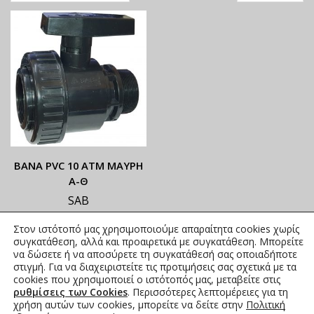
ΒΑΝΑ PVC 10 ΑΤΜ ΜΑΥΡΗ
Α-Θ
SAB
ΟΙ ΤΡΕΧΟΥΣΕΣ ΤΙΜΕΣ
Στον ιστότοπό μας χρησιμοποιούμε απαραίτητα cookies χωρίς
ΑΝΑΓΡΑΦΟΝΤΑΙ ΣΤΟ
συγκατάθεση, αλλά και προαιρετικά με συγκατάθεση. Μπορείτε
ΑΝΗΡΤΗΜΕΝΟ PDF
να δώσετε ή να αποσύρετε τη συγκατάθεσή σας οποιαδήποτε
στιγμή. Για να διαχειριστείτε τις προτιμήσεις σας σχετικά με τα
4,03
€
–
18,60
€
συμπ. Φ.Π.Α.
cookies που χρησιμοποιεί ο ιστότοπός μας, μεταβείτε στις
ρυθμίσεις των Cookies
. Περισσότερες λεπτομέρειες για τη
χρήση αυτών των cookies, μπορείτε να δείτε στην
Πολιτική