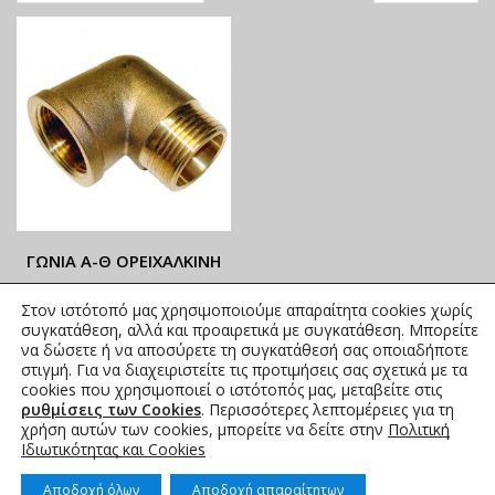
ΓΩΝΙΑ Α-Θ ΟΡΕΙΧΑΛΚΙΝΗ
ΟΙ ΤΡΕΧΟΥΣΕΣ ΤΙΜΕΣ
Στον ιστότοπό μας χρησιμοποιούμε απαραίτητα cookies χωρίς
ΑΝΑΓΡΑΦΟΝΤΑΙ ΣΤΟ
συγκατάθεση, αλλά και προαιρετικά με συγκατάθεση. Μπορείτε
ΑΝΗΡΤΗΜΕΝΟ PDF
να δώσετε ή να αποσύρετε τη συγκατάθεσή σας οποιαδήποτε
στιγμή. Για να διαχειριστείτε τις προτιμήσεις σας σχετικά με τα
3,22
€
–
45,01
€
συμπ. Φ.Π.Α.
cookies που χρησιμοποιεί ο ιστότοπός μας, μεταβείτε στις
ρυθμίσεις των Cookies
. Περισσότερες λεπτομέρειες για τη
χρήση αυτών των cookies, μπορείτε να δείτε στην
Πολιτική
Ιδιωτικότητας και Cookies
Αποδοχή όλων
Αποδοχή απαραίτητων