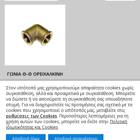
ΓΩΝΙΑ Θ-Θ ΟΡΕΙΧΑΛΚΙΝΗ
ΟΙ ΤΡΕΧΟΥΣΕΣ ΤΙΜΕΣ
Στον ιστότοπό μας χρησιμοποιούμε απαραίτητα cookies χωρίς
ΑΝΑΓΡΑΦΟΝΤΑΙ ΣΤΟ
συγκατάθεση, αλλά και προαιρετικά με συγκατάθεση. Μπορείτε
ΑΝΗΡΤΗΜΕΝΟ PDF
να δώσετε ή να αποσύρετε τη συγκατάθεσή σας οποιαδήποτε
στιγμή. Για να διαχειριστείτε τις προτιμήσεις σας σχετικά με τα
3,35
€
–
37,45
€
συμπ. Φ.Π.Α.
cookies που χρησιμοποιεί ο ιστότοπός μας, μεταβείτε στις
ρυθμίσεις των Cookies
. Περισσότερες λεπτομέρειες για τη
χρήση αυτών των cookies, μπορείτε να δείτε στην
Πολιτική
Ιδιωτικότητας και Cookies
Αποδοχή όλων
Αποδοχή απαραίτητων