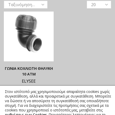
ΓΩΝΙΑ ΚΟΧΛΙΩΤΗ ΘΗΛΥΚΗ
10 ΑΤΜ
ELYSEE
ΟΙ ΤΡΕΧΟΥΣΕΣ ΤΙΜΕΣ
Στον ιστότοπό μας χρησιμοποιούμε απαραίτητα cookies χωρίς
ΑΝΑΓΡΑΦΟΝΤΑΙ ΣΤΟ
συγκατάθεση, αλλά και προαιρετικά με συγκατάθεση. Μπορείτε
ΑΝΗΡΤΗΜΕΝΟ PDF
να δώσετε ή να αποσύρετε τη συγκατάθεσή σας οποιαδήποτε
στιγμή. Για να διαχειριστείτε τις προτιμήσεις σας σχετικά με τα
2,44
€
–
8,73
€
συμπ. Φ.Π.Α.
cookies που χρησιμοποιεί ο ιστότοπός μας, μεταβείτε στις
ρυθμίσεις των Cookies
. Περισσότερες λεπτομέρειες για τη