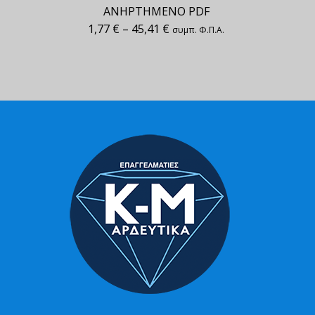
ΑΝΗΡΤΗΜΕΝΟ PDF
1,77
€
–
45,41
€
συμπ. Φ.Π.Α.