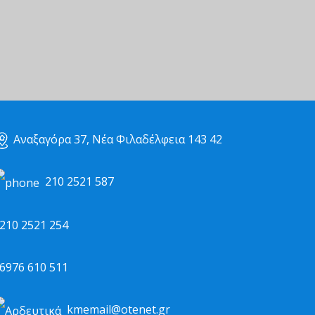
Αναξαγόρα 37, Νέα Φιλαδέλφεια 143 42
210 2521 587
10 2521 254
976 610 511
kmemail@otenet.gr