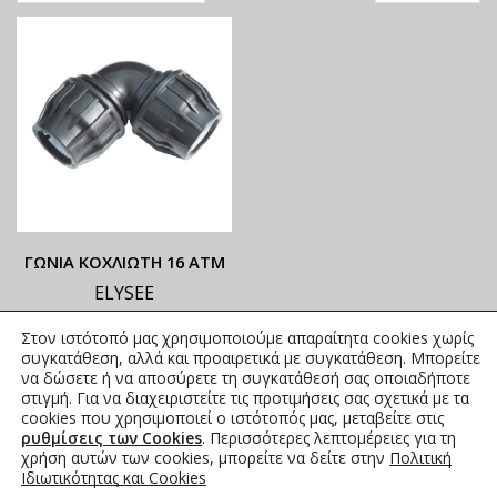
ΓΩΝΙΑ ΚΟΧΛΙΩΤΗ 16 ΑΤΜ
ELYSEE
ΟΙ ΤΡΕΧΟΥΣΕΣ ΤΙΜΕΣ
Στον ιστότοπό μας χρησιμοποιούμε απαραίτητα cookies χωρίς
ΑΝΑΓΡΑΦΟΝΤΑΙ ΣΤΟ
συγκατάθεση, αλλά και προαιρετικά με συγκατάθεση. Μπορείτε
ΑΝΗΡΤΗΜΕΝΟ PDF
να δώσετε ή να αποσύρετε τη συγκατάθεσή σας οποιαδήποτε
στιγμή. Για να διαχειριστείτε τις προτιμήσεις σας σχετικά με τα
2,05
€
–
61,11
€
συμπ. Φ.Π.Α.
cookies που χρησιμοποιεί ο ιστότοπός μας, μεταβείτε στις
ρυθμίσεις των Cookies
. Περισσότερες λεπτομέρειες για τη
χρήση αυτών των cookies, μπορείτε να δείτε στην
Πολιτική
Ιδιωτικότητας και Cookies