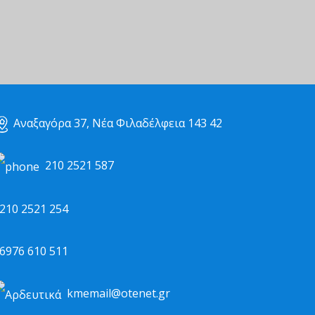
Αναξαγόρα 37, Νέα Φιλαδέλφεια 143 42
210 2521 587
10 2521 254
976 610 511
kmemail@otenet.gr