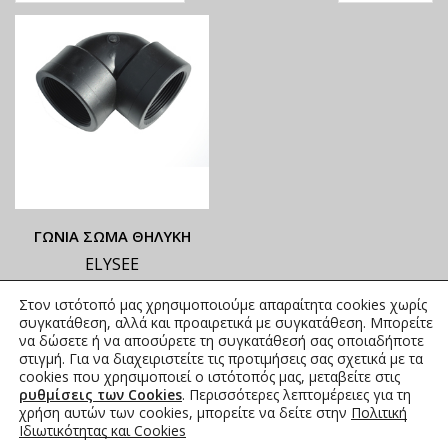
ΓΩΝΙΑ ΣΩΜΑ ΘΗΛΥΚΗ
ELYSEE
ΟΙ ΤΡΕΧΟΥΣΕΣ ΤΙΜΕΣ
Στον ιστότοπό μας χρησιμοποιούμε απαραίτητα cookies χωρίς
ΑΝΑΓΡΑΦΟΝΤΑΙ ΣΤΟ
συγκατάθεση, αλλά και προαιρετικά με συγκατάθεση. Μπορείτε
ΑΝΗΡΤΗΜΕΝΟ PDF
να δώσετε ή να αποσύρετε τη συγκατάθεσή σας οποιαδήποτε
στιγμή. Για να διαχειριστείτε τις προτιμήσεις σας σχετικά με τα
1,20
€
–
7,69
€
συμπ. Φ.Π.Α.
cookies που χρησιμοποιεί ο ιστότοπός μας, μεταβείτε στις
ρυθμίσεις των Cookies
. Περισσότερες λεπτομέρειες για τη
χρήση αυτών των cookies, μπορείτε να δείτε στην
Πολιτική
Ιδιωτικότητας και Cookies