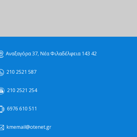
Αναξαγόρα 37, Νέα Φιλαδέλφεια 143 42
210 2521 587
210 2521 254
6976 610 511
kmemail@otenet.gr