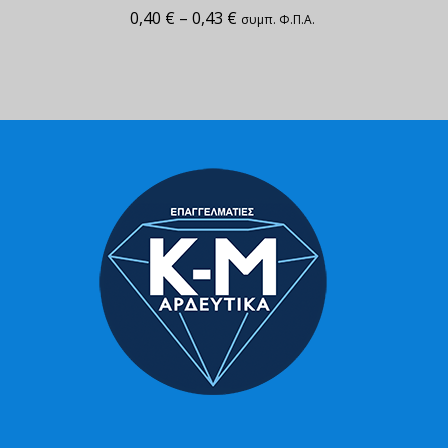
0,40
€
–
0,43
€
συμπ. Φ.Π.Α.