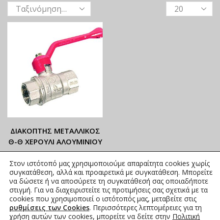
ΔΙΑΚΟΠΤΗΣ ΜΕΤΑΛΛΙΚΟΣ
Θ-Θ ΧΕΡΟΥΛΙ ΑΛΟΥΜΙΝΙΟΥ
ΟΙ ΤΡΕΧΟΥΣΕΣ ΤΙΜΕΣ
Στον ιστότοπό μας χρησιμοποιούμε απαραίτητα cookies χωρίς
ΑΝΑΓΡΑΦΟΝΤΑΙ ΣΤΟ
συγκατάθεση, αλλά και προαιρετικά με συγκατάθεση. Μπορείτε
ΑΝΗΡΤΗΜΕΝΟ PDF
να δώσετε ή να αποσύρετε τη συγκατάθεσή σας οποιαδήποτε
στιγμή. Για να διαχειριστείτε τις προτιμήσεις σας σχετικά με τα
7,81
€
–
67,46
€
συμπ. Φ.Π.Α.
cookies που χρησιμοποιεί ο ιστότοπός μας, μεταβείτε στις
ρυθμίσεις των Cookies
. Περισσότερες λεπτομέρειες για τη
χρήση αυτών των cookies, μπορείτε να δείτε στην
Πολιτική