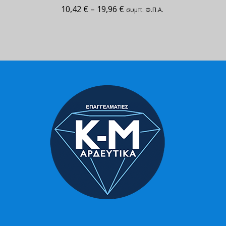
10,42
€
–
19,96
€
συμπ. Φ.Π.Α.