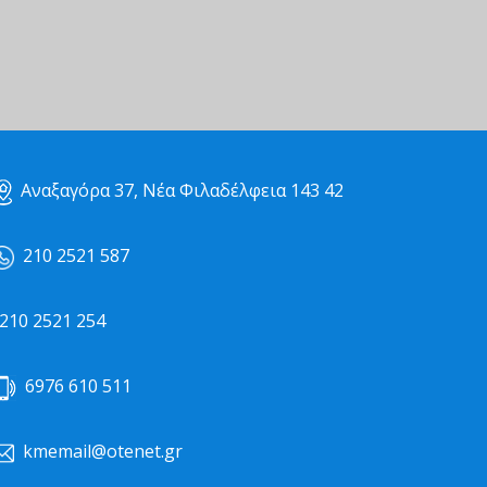
Αναξαγόρα 37, Νέα Φιλαδέλφεια 143 42
210 2521 587
10 2521 254
6976 610 511
kmemail@otenet.gr