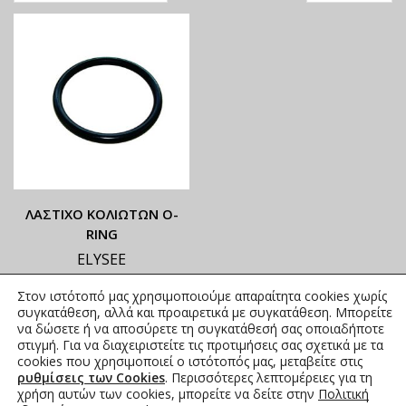
ΛΑΣΤΙΧΟ ΚΟΛΙΩΤΩΝ Ο-
RING
ELYSEE
ΟΙ ΤΡΕΧΟΥΣΕΣ ΤΙΜΕΣ
Στον ιστότοπό μας χρησιμοποιούμε απαραίτητα cookies χωρίς
ΑΝΑΓΡΑΦΟΝΤΑΙ ΣΤΟ
συγκατάθεση, αλλά και προαιρετικά με συγκατάθεση. Μπορείτε
ΑΝΗΡΤΗΜΕΝΟ PDF
να δώσετε ή να αποσύρετε τη συγκατάθεσή σας οποιαδήποτε
στιγμή. Για να διαχειριστείτε τις προτιμήσεις σας σχετικά με τα
0,35
€
–
3,56
€
συμπ. Φ.Π.Α.
cookies που χρησιμοποιεί ο ιστότοπός μας, μεταβείτε στις
ρυθμίσεις των Cookies
. Περισσότερες λεπτομέρειες για τη
χρήση αυτών των cookies, μπορείτε να δείτε στην
Πολιτική