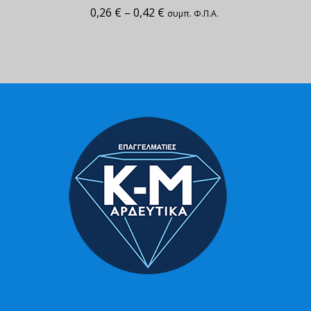
0,26
€
–
0,42
€
συμπ. Φ.Π.Α.