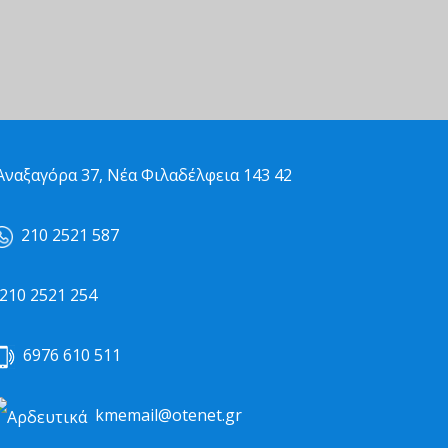
ναξαγόρα 37, Νέα Φιλαδέλφεια 143 42
210 2521 587
10 2521 254
6976 610 511
kmemail@otenet.gr