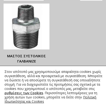
ΜΑΣΤΟΣ ΣΥΣΤΟΛΙΚΟΣ
ΓΑΛΒΑΝΙΖΕ
ΟΙ ΤΡΕΧΟΥΣΕΣ ΤΙΜΕΣ
Στον ιστότοπό μας χρησιμοποιούμε απαραίτητα cookies χωρίς
ΑΝΑΓΡΑΦΟΝΤΑΙ ΣΤΟ
συγκατάθεση, αλλά και προαιρετικά με συγκατάθεση. Μπορείτε
ΑΝΗΡΤΗΜΕΝΟ PDF
να δώσετε ή να αποσύρετε τη συγκατάθεσή σας οποιαδήποτε
στιγμή. Για να διαχειριστείτε τις προτιμήσεις σας σχετικά με τα
3,84
€
–
53,32
€
συμπ. Φ.Π.Α.
cookies που χρησιμοποιεί ο ιστότοπός μας, μεταβείτε στις
ρυθμίσεις των Cookies
. Περισσότερες λεπτομέρειες για τη
χρήση αυτών των cookies, μπορείτε να δείτε στην
Πολιτική
Ιδιωτικότητας και Cookies