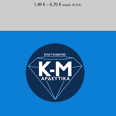
1,49
€
–
6,70
€
συμπ. Φ.Π.Α.