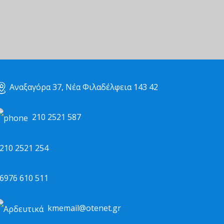
Αναξαγόρα 37, Νέα Φιλαδέλφεια 143 42
210 2521 587
10 2521 254
976 610 511
kmemail@otenet.gr