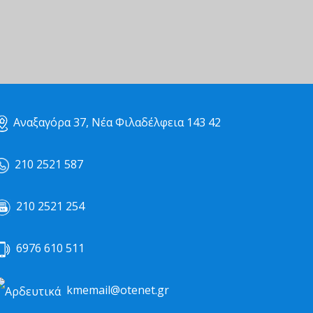
Αναξαγόρα 37, Νέα Φιλαδέλφεια 143 42
210 2521 587
210 2521 254
6976 610 511
kmemail@otenet.gr