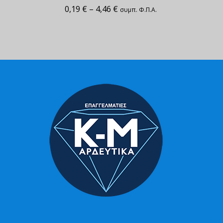
0,19
€
–
4,46
€
συμπ. Φ.Π.Α.