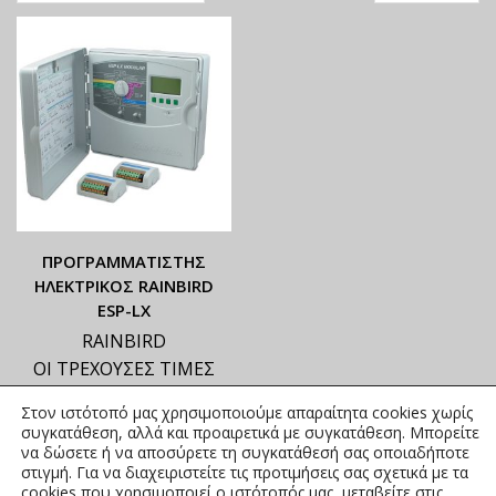
ΠΡΟΓΡAMMATIΣΤΗΣ
ΗΛEΚΤΡΙΚΟΣ RAINBIRD
ESP-LX
RAINBIRD
ΟΙ ΤΡΕΧΟΥΣΕΣ ΤΙΜΕΣ
ΑΝΑΓΡΑΦΟΝΤΑΙ ΣΤΟ
Στον ιστότοπό μας χρησιμοποιούμε απαραίτητα cookies χωρίς
ΑΝΗΡΤΗΜΕΝΟ PDF
συγκατάθεση, αλλά και προαιρετικά με συγκατάθεση. Μπορείτε
395,56
€
–
1.917,04
€
να δώσετε ή να αποσύρετε τη συγκατάθεσή σας οποιαδήποτε
συμπ.
στιγμή. Για να διαχειριστείτε τις προτιμήσεις σας σχετικά με τα
Φ.Π.Α.
cookies που χρησιμοποιεί ο ιστότοπός μας, μεταβείτε στις